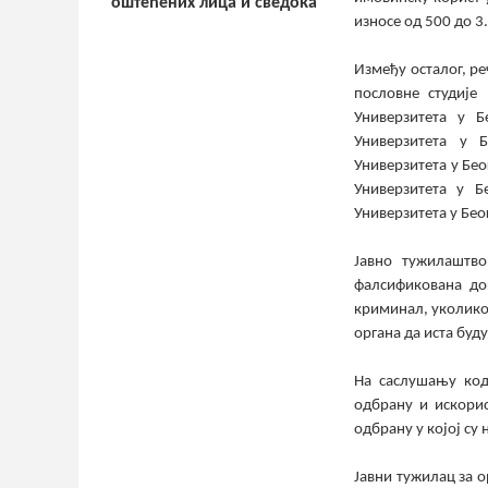
оштећених лица и сведока
износе од 500 до 3
Између осталог, ре
пословне студије
Универзитета у Б
Универзитета у Б
Универзитета у Бео
Универзитета у Б
Универзитета у Бео
Јавно тужилаштв
фалсификована до
криминал, уколико
органа да иста буд
На саслушању код
одбрану и искорис
одбрану у којој су
Јавни тужилац за 