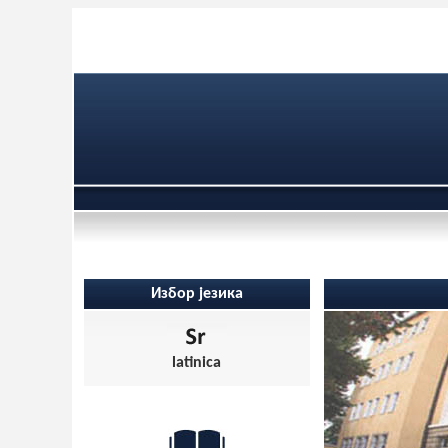
Избор језика
latinica