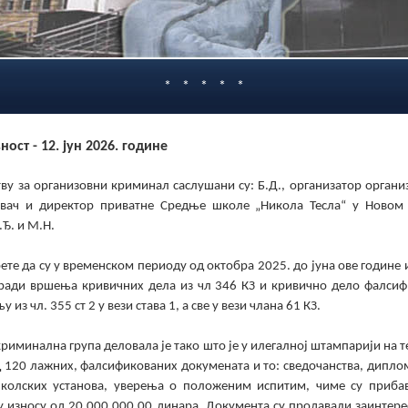
* * * * *
вност
- 12.
јун
2026. године
ву за организовни криминал саслушани су: Б.Д., организатор орган
нивач и директор приватне Средње школе „Никола Тесла“ у Новом 
.Ђ. и М.Н.
ете да су у временском периоду од октобра 2025. до јуна ове године
ради вршења кривичних дела из чл 346 КЗ и кривично дело фалсиф
из чл. 355 ст 2 у вези става 1, а све у вези члана 61 КЗ.
риминална група деловала је тако што је у илегалној штампарији на 
 120 лажних, фалсификованих докумената и то: сведочанства, дипло
колских установа, уверења о положеним испитим, чиме су приба
у износу од 20.000.000,00 динара. Документа су продавали заинтер