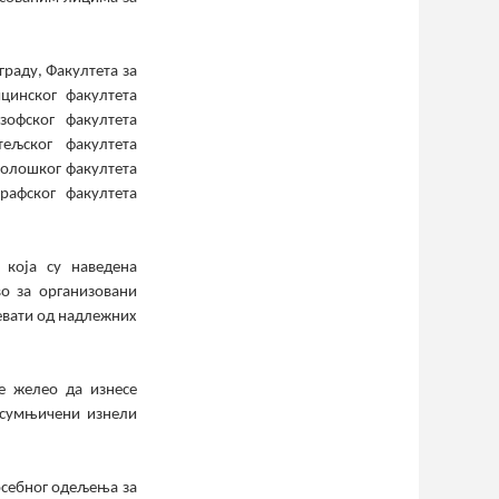
граду, Факултета за
цинског факултета
зофског факултета
тељског факултета
Геолошког факултета
рафског факултета
која су наведена
о за организовани
евати од надлежних
е желео да изнесе
 осумњичени изнели
осебног одељења за