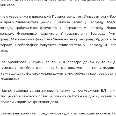
.500 евра.
ч је о уверењима и дипломама Правног факултета Универзитета у Бео
 и право Универзитета „Унион – Никола Тесла“ у Београду, Меди
еограду, Грађевинског факултета Универзитета у Београду, Фило
еограду, Филолошког факултета Универзитета у Београду, Учи
граду, Математичког факултета Универзитета у Београду, Рударско -
еограду, Саобраћајног факултета Универзитета у Београду и Геог
граду.
о за организовани криминал врши и провере да ли су та лица 
кумента употребила као праве. За сва документа Јавно тужилаштв
 се утврди да су фалсификована домента употребљена као права, захт
у поништена.
 јавног тужиоца за организовани криминал осумњичени В.Ђ., ниј
тио је своје законско право и бранио се ћутањем док су остали
 негирали извршење кривичног дела.
организовани криминал предложио је судији за претходни поступак П