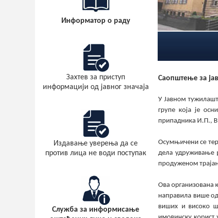
Информатор
о раду
Захтев за приступ
Саопштење
за ја
информацији од јавног значаја
У Јавном тужилашт
групе која је ос
припадника И.П., В
Осумњичени се тер
Издавање уверења да се
против лица не води поступак
дела удруживање 
продуженом трајању 
Ова организована к
направила више од
виших и високо ш
Служба за информисање
имовинску корист 