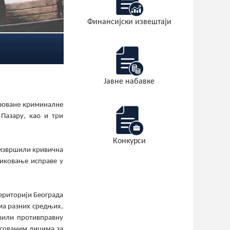
Финансијски извештаји
Јавне набавке
изоване криминалне
Пазару, као и три
Конкурси
 извршили кривична
иковање исправе у
територији Београда
ма разних средњих,
вили противправну
есованим лицима за